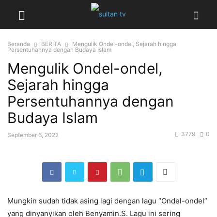
Beranda
BERITA
Mengulik Ondel-ondel, Sejarah hingga
Persentuhannya dengan Budaya Islam
Mengulik Ondel-ondel,
Sejarah hingga
Persentuhannya dengan
Budaya Islam
3779
0
September 6, 2022
Mungkin sudah tidak asing lagi dengan lagu “Ondel-ondel”
yang dinyanyikan oleh Benyamin.S. Lagu ini sering