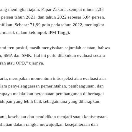
ng meningkat tajam. Papar Zakaria, sempat minus 2,38
 persen tahun 2021, dan tahun 2022 sebesar 5,04 persen.
ifikan. Sebesar 71,99 poin pada tahun 2022, meningkat
 termasuk dalam kelompok IPM Tinggi.
i tren positif, masih menyisakan sejumlah catatan, bahwa
a, SMA dan SMK. Hal ini perlu dilakukan evaluasi secara
erah atau OPD,” ujarnya.
karia, merupakan momentum introspeksi atau evaluasi atas
 dalam penyelenggaraan pemerintahan, pembangunan, dan
erupaya melakukan percepatan pembangunan di berbagai
idupan yang lebih baik sebagaimana yang diharapkan.
mi, kesehatan dan pendidikan menjadi suatu keniscayaan.
hatian dalam rangka mewujudkan kesejahteraan dan