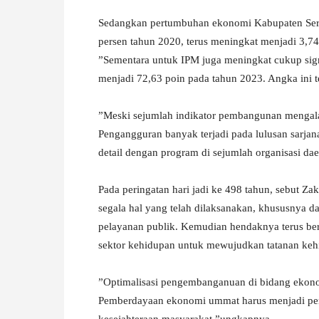
Sedangkan pertumbuhan ekonomi Kabupaten Sera
persen tahun 2020, terus meningkat menjadi 3,74
”Sementara untuk IPM juga meningkat cukup sign
menjadi 72,63 poin pada tahun 2023. Angka ini
”Meski sejumlah indikator pembangunan mengalam
Pengangguran banyak terjadi pada lulusan sarjan
detail dengan program di sejumlah organisasi da
Pada peringatan hari jadi ke 498 tahun, sebut Za
segala hal yang telah dilaksanakan, khususnya
pelayanan publik. Kemudian hendaknya terus b
sektor kehidupan untuk mewujudkan tatanan keh
”Optimalisasi pengembanganuan di bidang ekono
Pemberdayaan ekonomi ummat harus menjadi per
kesejahteraan masyarakat,”ungkapnya.