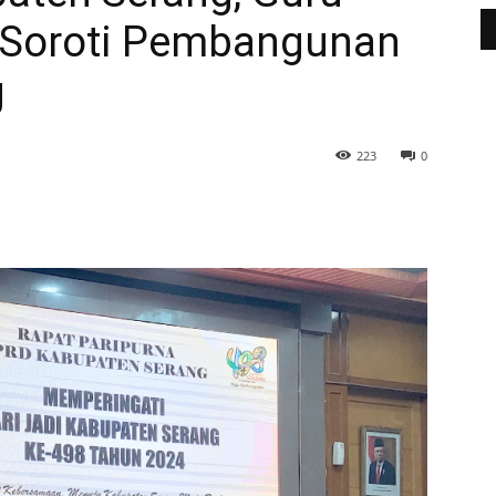
 Soroti Pembangunan
g
223
0
WhatsApp
Telegram