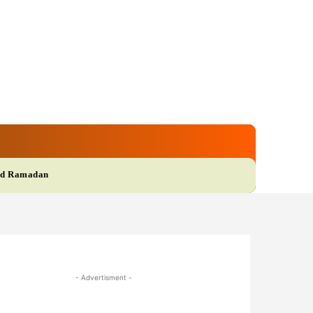
gi
Film
More
d Ramadan
- Advertisment -