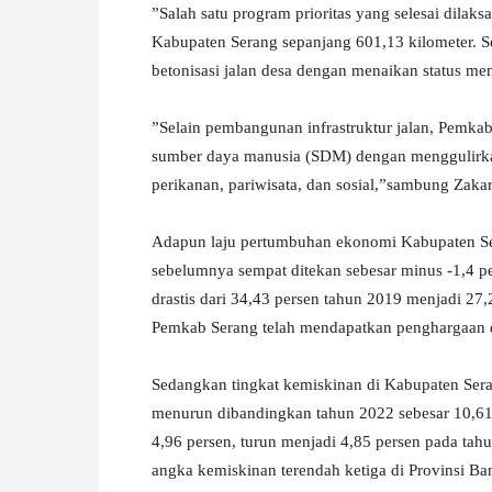
”Salah satu program prioritas yang selesai dilak
Kabupaten Serang sepanjang 601,13 kilometer. 
betonisasi jalan desa dengan menaikan status m
”Selain pembangunan infrastruktur jalan, Pemk
sumber daya manusia (SDM) dengan menggulirkan 
perikanan, pariwisata, dan sosial,”sambung Zakar
Adapun laju pertumbuhan ekonomi Kabupaten Ser
sebelumnya sempat ditekan sebesar minus -1,4 pe
drastis dari 34,43 persen tahun 2019 menjadi 27,
Pemkab Serang telah mendapatkan penghargaan d
Sedangkan tingkat kemiskinan di Kabupaten Sera
menurun dibandingkan tahun 2022 sebesar 10,61
4,96 persen, turun menjadi 4,85 persen pada ta
angka kemiskinan terendah ketiga di Provinsi Ba