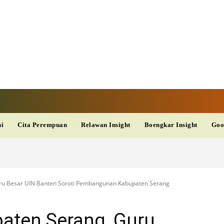
V
TERKINI
DAN
AKURAT
dup
Kesehatan
Wisata
PopSeleb
Olahraga
Teknolo
ni
Cita Perempuan
Relawan Insight
Boengkar Insight
Goo
ru Besar UIN Banten Soroti Pembangunan Kabupaten Serang
aten Serang, Guru