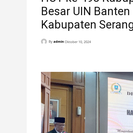
Besar UIN Banten
H
Kabupaten Seran
A
N
By
admin
Oktober 10, 2024
I
Facebook
X
Pinterest
S
T
I
M
E