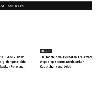
LATED ARTICLES
BERITA
 RI Ade Yuliasih
TB Hasanuddin: Pelibatan TNI Awasi
ergi dengan Polda
Wajib Pajak Harus Berdasarkan
gkatkan Pelayanan
Kebutuhan yang Jelas