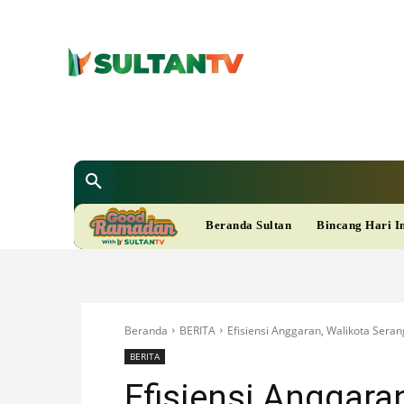
SULTAN T
Berita
Nasional
Bisnis
Gaya Hi
R
Beranda Sultan
Bincang Hari I
A
M
Beranda
BERITA
Efisiensi Anggaran, Walikota Sera
A
BERITA
Efisiensi Anggara
D