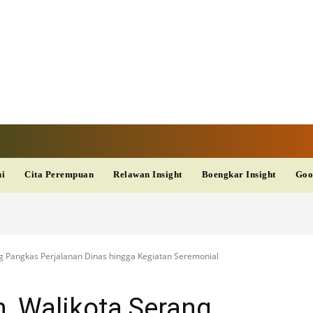
V
TERKINI
DAN
AKURAT
dup
Kesehatan
Wisata
PopSeleb
Olahraga
Teknolo
ni
Cita Perempuan
Relawan Insight
Boengkar Insight
Goo
ng Pangkas Perjalanan Dinas hingga Kegiatan Seremonial
n, Walikota Serang