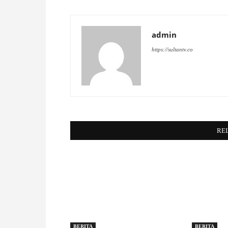
admin
https://sultantv.co
RE
BERITA
BERITA