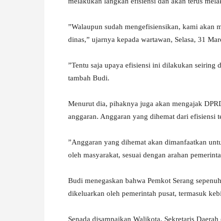
melakukan langkah efisiensi dan akan terus mel
‎”Walaupun sudah mengefisiensikan, kami akan me
dinas,” ujarnya kepada wartawan, Selasa, 31 Mar
‎”Tentu saja upaya efisiensi ini dilakukan seirin
tambah Budi.
‎Menurut dia, pihaknya juga akan mengajak DPR
anggaran. Anggaran yang dihemat dari efisiensi 
‎”Anggaran yang dihemat akan dimanfaatkan untuk
oleh masyarakat, sesuai dengan arahan pemerintah
‎Budi menegaskan bahwa Pemkot Serang sepenuh
dikeluarkan oleh pemerintah pusat, termasuk kebi
‎Senada disampaikan Walikota, Sekretaris Daera