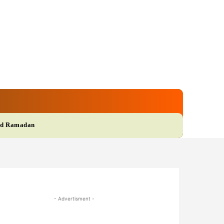
gi
Film
More
d Ramadan
- Advertisment -