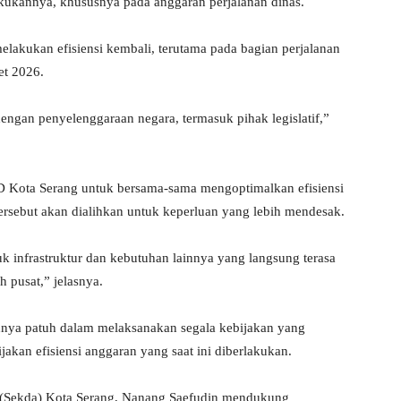
akukannya, khususnya pada anggaran perjalanan dinas.
lakukan efisiensi kembali, terutama pada bagian perjalanan
et 2026.
g dengan penyelenggaraan negara, termasuk pihak legislatif,”
D Kota Serang untuk bersama-sama mengoptimalkan efisiensi
tersebut akan dialihkan untuk keperluan yang lebih mendesak.
 infrastruktur dan kebutuhan lainnya yang langsung terasa
 pusat,” jelasnya.
nya patuh dalam melaksanakan segala kebijakan yang
jakan efisiensi anggaran yang saat ini diberlakukan.
h (Sekda) Kota Serang, Nanang Saefudin mendukung