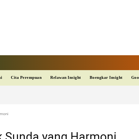
V
TERKINI
DAN
AKURAT
dup
Kesehatan
Wisata
PopSeleb
Olahraga
Teknolo
ni
Cita Perempuan
Relawan Insight
Boengkar Insight
Goo
rmoni
ik Sunda yang Harmoni