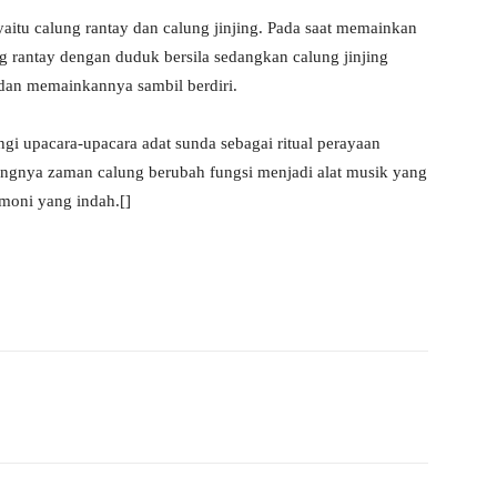
yaitu calung rantay dan calung jinjing. Pada saat memainkan
 rantay dengan duduk bersila sedangkan calung jinjing
dan memainkannya sambil berdiri.
gi upacara-upacara adat sunda sebagai ritual perayaan
gnya zaman calung berubah fungsi menjadi alat musik yang
moni yang indah.[]
WhatsApp
Telegram