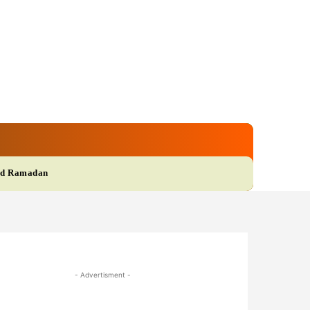
gi
Film
More
d Ramadan
- Advertisment -