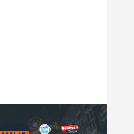
B
M
R