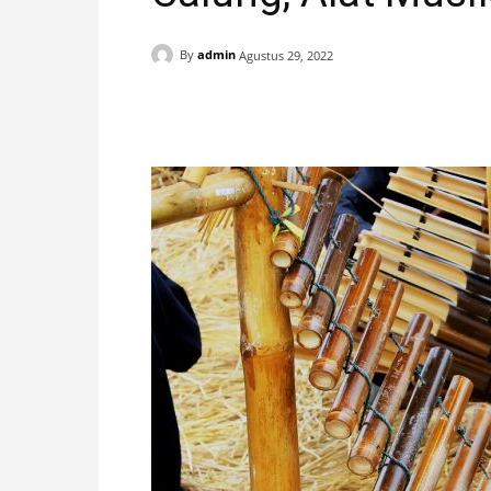
H
By
admin
Agustus 29, 2022
A
Facebook
X
Pinterest
N
I
S
T
I
M
E