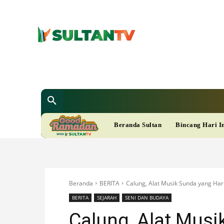
SULTAN T
Berita
Nasional
Bisnis
Gaya Hi
R
Beranda Sultan
Bincang Hari I
A
M
Beranda
BERITA
Calung, Alat Musik Sunda yang Ha
A
BERITA
SEJARAH
SENI DAN BUDAYA
Calung, Alat Mus
D