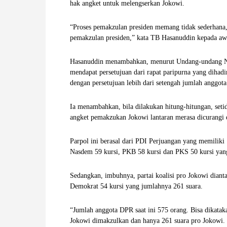
hak angket untuk melengserkan Jokowi.
W
“Proses pemakzulan presiden memang tidak sederhana
A
pemakzulan presiden,” kata TB Hasanuddin kepada aw
Hasanuddin menambahkan, menurut Undang-undang No
mendapat persetujuan dari rapat paripurna yang dihad
dengan persetujuan lebih dari setengah jumlah anggot
Ia menambahkan, bila dilakukan hitung-hitungan, setid
angket pemakzukan Jokowi lantaran merasa dicurangi d
Parpol ini berasal dari PDI Perjuangan yang memiliki
Nasdem 59 kursi, PKB 58 kursi dan PKS 50 kursi yang 
Sedangkan, imbuhnya, partai koalisi pro Jokowi diant
Demokrat 54 kursi yang jumlahnya 261 suara.
“Jumlah anggota DPR saat ini 575 orang. Bisa dikatakan
Jokowi dimakzulkan dan hanya 261 suara pro Jokowi.