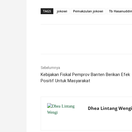
TAGS
jokowi
Pemakzulan jokowi
Tb Hasanuddi
Facebook
X
Pinterest
Sebelumnya
Kebijakan Fiskal Pemprov Banten Berikan Efek
Positif Untuk Masyarakat
Dhea Lintang Weng