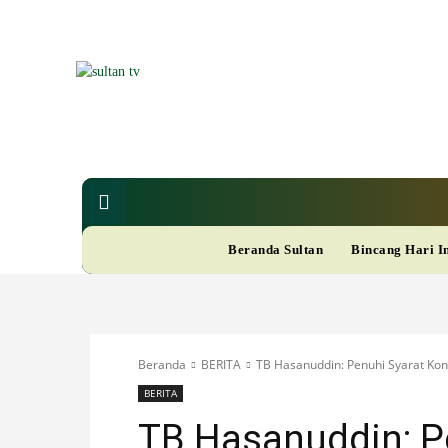
SUL
Berita
Nasional
Bisnis
Gaya Hi
R
Beranda Sultan
Bincang Hari I
A
M
Beranda
BERITA
TB Hasanuddin: Penuhi Syarat Kon
A
BERITA
TB Hasanuddin: P
D