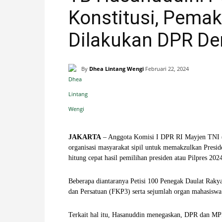
Konstitusi, Pemak
H
Dilakukan DPR De
A
N
By
Dhea Lintang Wengi
Februari 22, 2024
I
Facebook
X
Pinterest
S
JAKARTA
– Anggota Komisi I DPR RI Mayjen TNI (p)
T
organisasi masyarakat sipil untuk memakzulkan Presi
hitung cepat hasil pemilihan presiden atau Pilpres 202
I
Beberapa diantaranya Petisi 100 Penegak Daulat Rak
M
dan Persatuan (FKP3) serta sejumlah organ mahasiswa d
E
Terkait hal itu, Hasanuddin menegaskan, DPR dan MP