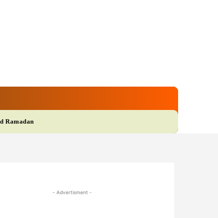
gi
Film
More
d Ramadan
- Advertisment -