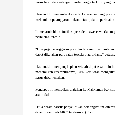
harus lebih dari setengah jumlah anggota DPR yang ha
Hasanuddin menambahkan ada 3 alasan seorang preside
melakukan pelanggaran hukum atau pidana, perbuatan 
Ia menambahkan, indikasi presiden cawe-cawe dalam p
perbuatan tercela.
“Bisa juga pelanggaran presiden terakumulasi lantara
dapat dikatakan perbuatan tercela atau pidana,” cetusn
Hasanuddin mengungkapkan setelah diputuskan lalu ha
menemukan kesimpulannya, DPR kemudian mengeluark
harus diberhentikan.
Pendapat ini kemudian diajukan ke Mahkamah Konstitu
atau tidak.
“Bila dalam pansus penyelidikan hak angket ini ditem
dilanjutkan oleh MK,” tandasnya. (Fik)