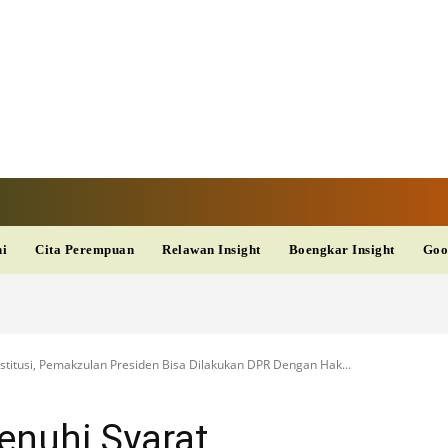
TAN TV
TERKINI
DAN
AKURAT
dup
Kesehatan
Wisata
PopSeleb
Olahraga
Teknolo
ni
Cita Perempuan
Relawan Insight
Boengkar Insight
Goo
stitusi, Pemakzulan Presiden Bisa Dilakukan DPR Dengan Hak...
enuhi Syarat