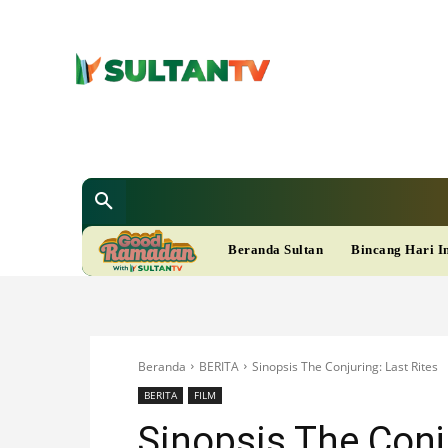
SULTAN T
Berita
Nasional
Bisnis
Gaya Hi
R
Beranda Sultan
Bincang Hari I
A
M
Beranda
BERITA
Sinopsis The Conjuring: Last Rites
A
BERITA
FILM
Sinopsis The Conju
D