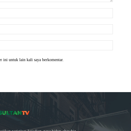
Nama:*
Email:*
Website:
 ini untuk lain kali saya berkomentar.
ajikan peristiwa, kejadian, gaya hidup, showbiz,