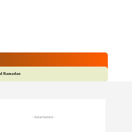
gi
Film
More
d Ramadan
- Advertisment -