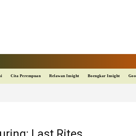
V
TERKINI
DAN
AKURAT
dup
Kesehatan
Wisata
PopSeleb
Olahraga
Teknolo
ni
Cita Perempuan
Relawan Insight
Boengkar Insight
Goo
ring: Last Rites