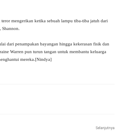
eror mengerikan ketika sebuah lampu tiba-tiba jatuh dari
a, Shannon.
ulai dari penampakan bayangan hingga kekerasan fisik dan
orraine Warren pun turun tangan untuk membantu keluarga
menghantui mereka.[Nindya]
WhatsApp
Telegram
Selanjutnya