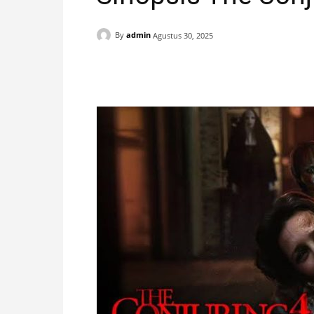
H
By
admin
Agustus 30, 2025
A
Facebook
X
Pinterest
N
I
S
T
I
M
E