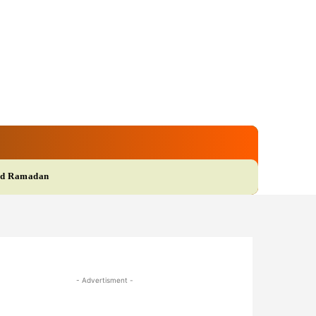
gi
Film
More
d Ramadan
- Advertisment -