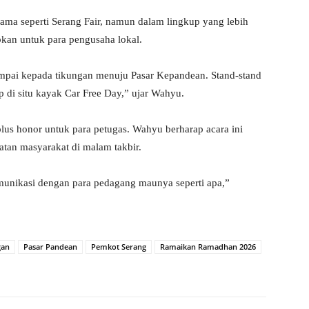
ama seperti Serang Fair, namun dalam lingkup yang lebih
pkan untuk para pengusaha lokal.
 sampai kepada tikungan menuju Pasar Kepandean. Stand-stand
tap di situ kayak Car Free Day,” ujar Wahyu.
plus honor untuk para petugas. Wahyu berharap acara ini
atan masyarakat di malam takbir.
rkomunikasi dengan para pedagang maunya seperti apa,”
gan
Pasar Pandean
Pemkot Serang
Ramaikan Ramadhan 2026