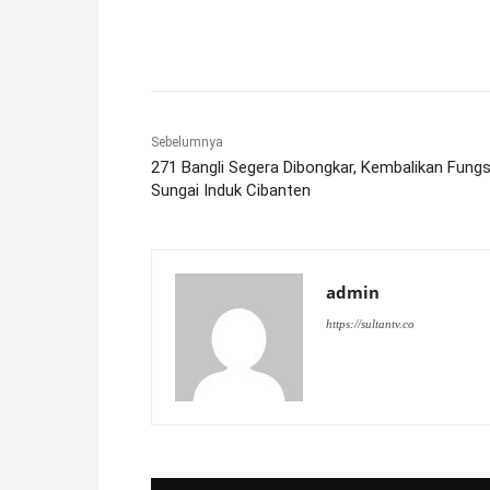
Facebook
X
Pinterest
Sebelumnya
271 Bangli Segera Dibongkar, Kembalikan Fungs
Sungai Induk Cibanten
admin
https://sultantv.co