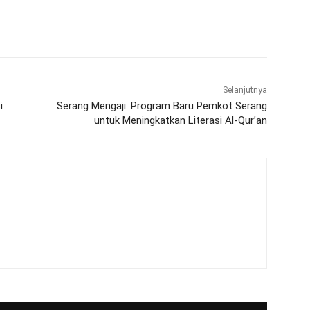
WhatsApp
Telegram
Selanjutnya
i
Serang Mengaji: Program Baru Pemkot Serang
untuk Meningkatkan Literasi Al-Qur’an