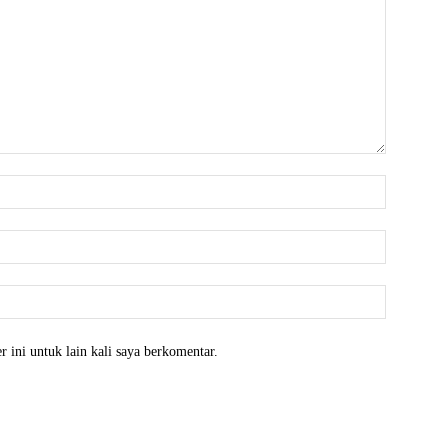
Nama:*
Email:*
Website:
 ini untuk lain kali saya berkomentar.