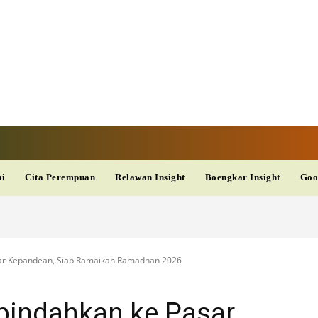
V
TERKINI
DAN
AKURAT
dup
Kesehatan
Wisata
PopSeleb
Olahraga
Teknolo
ni
Cita Perempuan
Relawan Insight
Boengkar Insight
Goo
sar Kepandean, Siap Ramaikan Ramadhan 2026
pindahkan ke Pasar