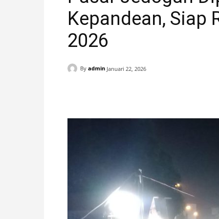
Kepandean, Siap
H
2026
A
N
By
admin
Januari 22, 2026
I
Facebook
X
Pinterest
S
T
I
M
E