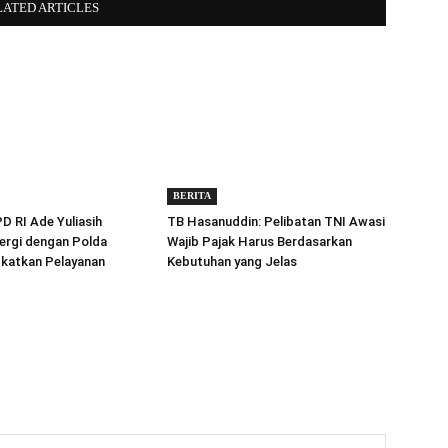
LATED ARTICLES
BERITA
 RI Ade Yuliasih
TB Hasanuddin: Pelibatan TNI Awasi
ergi dengan Polda
Wajib Pajak Harus Berdasarkan
gkatkan Pelayanan
Kebutuhan yang Jelas