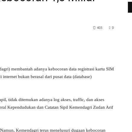
403
0
WhatsApp
Telegram
ri) membantah adanya kebocoran data registrasi kartu SIM
internet bukan berasal dari pusat data (database)
il, tidak ditemukan adanya log akses, traffic, dan akses
eral Kependudukan dan Catatan Sipil Kemendagri Zudan Arif
 Namun, Kemendagri terus menelusuri dugaan kebocoran