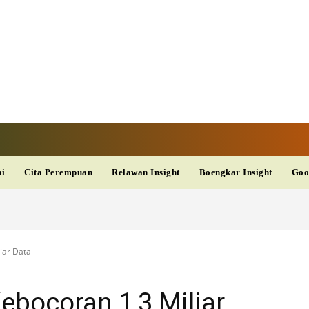
TAN TV
TERKINI
DAN
AKURAT
dup
Kesehatan
Wisata
PopSeleb
Olahraga
Teknolo
ni
Cita Perempuan
Relawan Insight
Boengkar Insight
Goo
iar Data
bocoran 1,3 Miliar