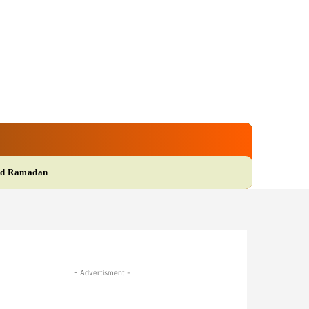
gi
Film
More
d Ramadan
- Advertisment -