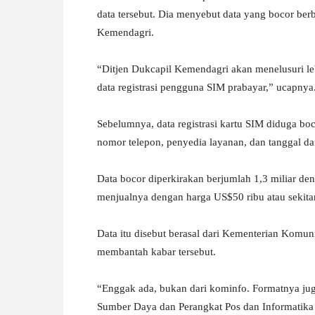
data tersebut. Dia menyebut data yang bocor ber
W
Kemendagri.
A
“Ditjen Dukcapil Kemendagri akan menelusuri leb
data registrasi pengguna SIM prabayar,” ucapnya
Sebelumnya, data registrasi kartu SIM diduga 
nomor telepon, penyedia layanan, dan tanggal daft
Data bocor diperkirakan berjumlah 1,3 miliar de
menjualnya dengan harga US$50 ribu atau sekitar
Data itu disebut berasal dari Kementerian Komu
membantah kabar tersebut.
“Enggak ada, bukan dari kominfo. Formatnya jug
Sumber Daya dan Perangkat Pos dan Informatika 