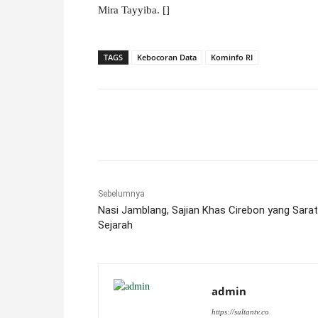
Mira Tayyiba. []
TAGS
Kebocoran Data
Kominfo RI
Facebook
X
Pinterest
Sebelumnya
Nasi Jamblang, Sajian Khas Cirebon yang Sarat
Sejarah
admin
https://sultantv.co