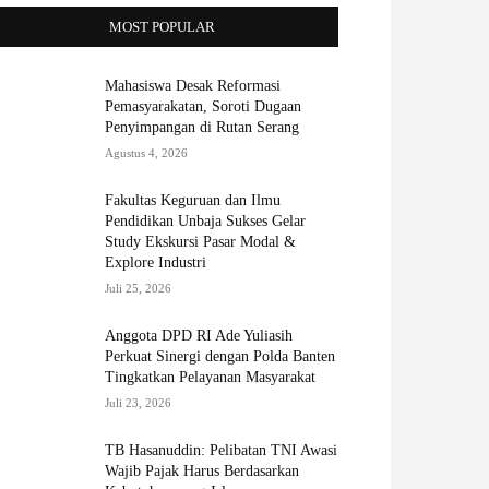
MOST POPULAR
Mahasiswa Desak Reformasi
Pemasyarakatan, Soroti Dugaan
Penyimpangan di Rutan Serang
Agustus 4, 2026
Fakultas Keguruan dan Ilmu
Pendidikan Unbaja Sukses Gelar
Study Ekskursi Pasar Modal &
Explore Industri
Juli 25, 2026
Anggota DPD RI Ade Yuliasih
Perkuat Sinergi dengan Polda Banten
Tingkatkan Pelayanan Masyarakat
Juli 23, 2026
TB Hasanuddin: Pelibatan TNI Awasi
Wajib Pajak Harus Berdasarkan