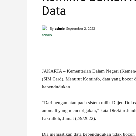
Data
H
A
By
admin
September 2, 2022
N
Facebook
X
Pinterest
I
S
JAKARTA – Kementerian Dalam Negeri (Kemendag
(SIM Card). Menurut Kominfo, data yang bocor di 
T
kependudukan.
I
“Dari pengamatan pada sistem milik Ditjen Dukcap
anomali yang mencurigakan,” kata Direktur Jend
M
Fakrulloh, Jumat (2/9/2022).
E
Dia memastikan data kependudukan tidak bocor.