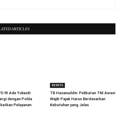
LATED ARTICLES
BERITA
 RI Ade Yuliasih
TB Hasanuddin: Pelibatan TNI Awasi
ergi dengan Polda
Wajib Pajak Harus Berdasarkan
gkatkan Pelayanan
Kebutuhan yang Jelas