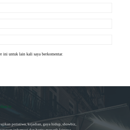
Nama:*
Email:*
Website:
 ini untuk lain kali saya berkomentar.
ajikan peristiwa, kejadian, gaya hidup, showbiz,
beragam informasi dan berita menarik lainnya.