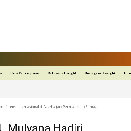
V
TERKINI
DAN
AKURAT
dup
Kesehatan
Wisata
PopSeleb
Olahraga
Teknolo
ni
Cita Perempuan
Relawan Insight
Boengkar Insight
Goo
nferensi Internasional di Azerbaijan: Perkuat Kerja Sama...
 Mulyana Hadiri