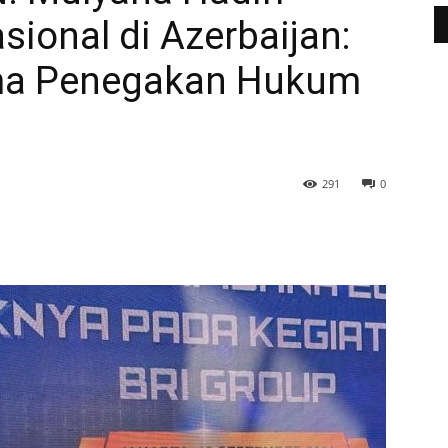
sional di Azerbaijan:
ama Penegakan Hukum
291
0
WhatsApp
Telegram