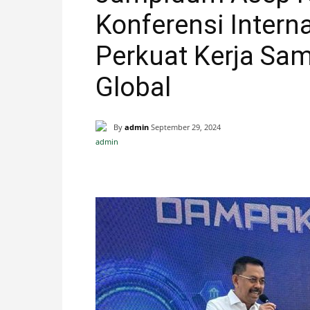
Konferensi Interna
H
Perkuat Kerja S
A
Global
N
By
admin
September 29, 2024
I
S
Facebook
X
Pinterest
T
I
M
E