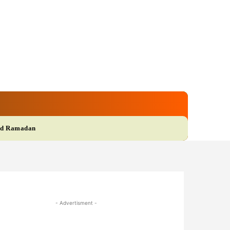
gi
Film
More
d Ramadan
- Advertisment -