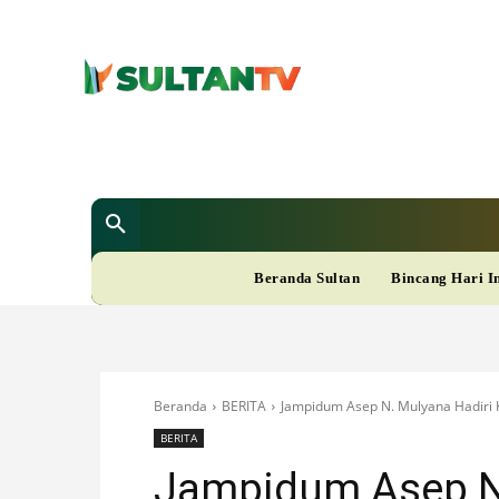
SULTAN T
Berita
Nasional
Bisnis
Gaya Hi
R
Beranda Sultan
Bincang Hari I
A
M
Beranda
BERITA
Jampidum Asep N. Mulyana Hadiri Ko
A
BERITA
Jampidum Asep N.
D