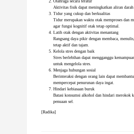
Olahraga secara teratur
W
Aktivitas fisik dapat meningkatkan aliran dara
Tidur yang cukup dan berkualitas
Tidur merupakan waktu otak memproses dan me
A
agar fungsi kognitif otak tetap optimal.
Latih otak dengan aktivitas menantang
Rangsang daya pikir dengan membaca, menulis, b
tetap aktif dan tajam.
Kelola stres dengan baik
Stres berlebihan dapat mengganggu kemampuan o
untuk mengelola stres.
Menjaga hubungan sosial
Berinteraksi dengan orang lain dapat membantu
mempercepat penurunan daya ingat.
Hindari kebiasaan buruk
Batasi konsumsi alkohol dan hindari merokok 
penuaan sel.
[Radika]