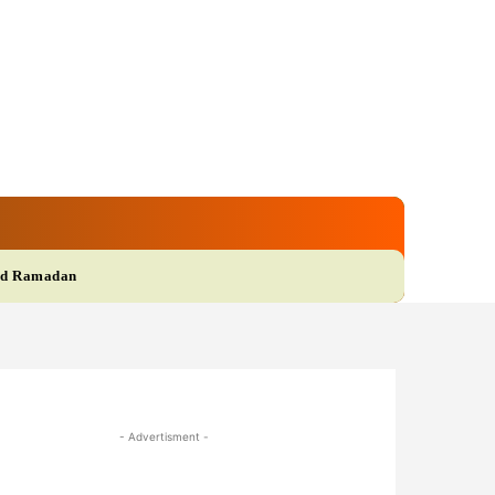
gi
Film
More
d Ramadan
- Advertisment -