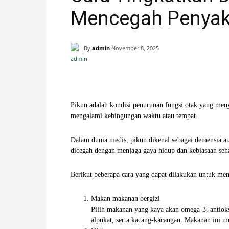
Mencegah Penyaki
H
A
By
admin
November 8, 2025
N
Facebook
X
Pinterest
I
Pikun adalah kondisi penurunan fungsi otak yang meny
mengalami kebingungan waktu atau tempat.
S
Dalam dunia medis, pikun dikenal sebagai demensia ata
T
dicegah dengan menjaga gaya hidup dan kebiasaan seh
I
Berikut beberapa cara yang dapat dilakukan untuk me
M
Makan makanan bergizi
Pilih makanan yang kaya akan omega-3, antioksi
E
alpukat, serta kacang-kacangan. Makanan ini m