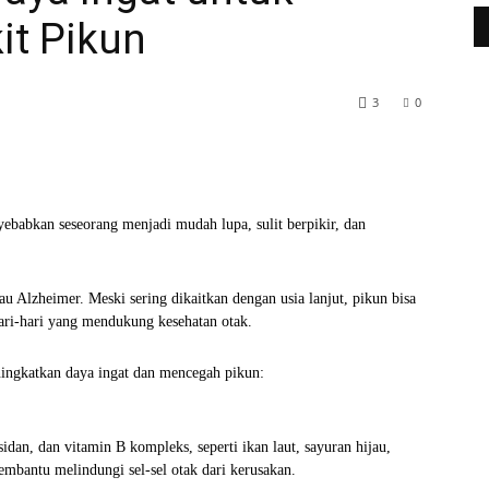
t Pikun
3
0
WhatsApp
Telegram
ebabkan seseorang menjadi mudah lupa, sulit berpikir, dan
u Alzheimer. Meski sering dikaitkan dengan usia lanjut, pikun bisa
ari-hari yang mendukung kesehatan otak.
ningkatkan daya ingat dan mencegah pikun:
dan, dan vitamin B kompleks, seperti ikan laut, sayuran hijau,
embantu melindungi sel-sel otak dari kerusakan.