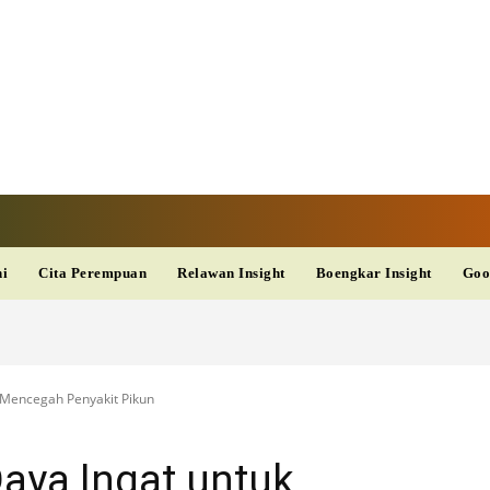
TAN TV
TERKINI
DAN
AKURAT
dup
Kesehatan
Wisata
PopSeleb
Olahraga
Teknolo
ni
Cita Perempuan
Relawan Insight
Boengkar Insight
Goo
 Mencegah Penyakit Pikun
aya Ingat untuk